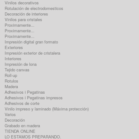
Vinilos decorativos
Rotulación de electrodomesticos
Decoración de interiores
Vinilos para cristales
Proximamente...
Proximamente...
Proximamente...
Impresión digital gran formato
Exteriores
Impresión exterior de cristalera
Interiores
Impresión de lona
Tejido canvas
Roll-up
Rotulos
Madera
Adhesivos i Pegatinas
Adhesivos i Pegatinas impresos
Adhesivos de corte
Vinilo impreso y laminado (Máxima protección)
Varios
Decoración
Grabado en madera
TIENDA ONLINE
LO ESTAMOS PREPARANDO.