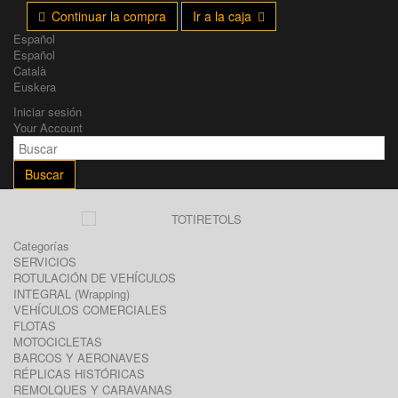
Continuar la compra
Ir a la caja
Español
Español
Català
Euskera
Iniciar sesión
Your Account
Buscar
Categorías
SERVICIOS
ROTULACIÓN DE VEHÍCULOS
INTEGRAL (Wrapping)
VEHÍCULOS COMERCIALES
FLOTAS
MOTOCICLETAS
BARCOS Y AERONAVES
RÉPLICAS HISTÓRICAS
REMOLQUES Y CARAVANAS