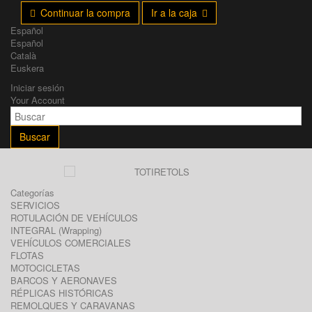
Continuar la compra
Ir a la caja
Español
Español
Català
Euskera
Iniciar sesión
Your Account
Buscar
Categorías
SERVICIOS
ROTULACIÓN DE VEHÍCULOS
INTEGRAL (Wrapping)
VEHÍCULOS COMERCIALES
FLOTAS
MOTOCICLETAS
BARCOS Y AERONAVES
RÉPLICAS HISTÓRICAS
REMOLQUES Y CARAVANAS