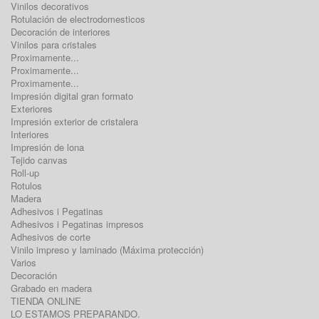
Vinilos decorativos
Rotulación de electrodomesticos
Decoración de interiores
Vinilos para cristales
Proximamente...
Proximamente...
Proximamente...
Impresión digital gran formato
Exteriores
Impresión exterior de cristalera
Interiores
Impresión de lona
Tejido canvas
Roll-up
Rotulos
Madera
Adhesivos i Pegatinas
Adhesivos i Pegatinas impresos
Adhesivos de corte
Vinilo impreso y laminado (Máxima protección)
Varios
Decoración
Grabado en madera
TIENDA ONLINE
LO ESTAMOS PREPARANDO.