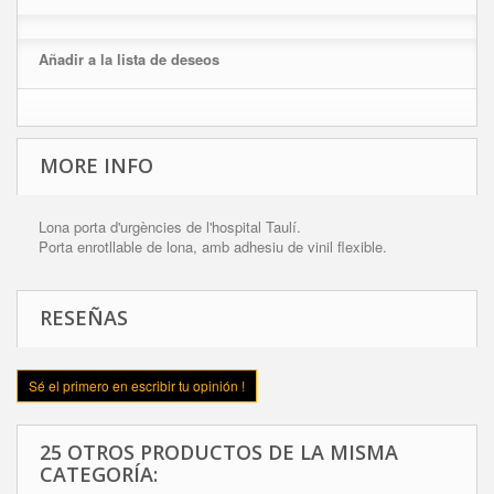
Añadir a la lista de deseos
MORE INFO
Lona porta d'urgències de l'hospital Taulí.
Porta enrotllable de lona, amb adhesiu de vinil flexible.
RESEÑAS
Sé el primero en escribir tu opinión !
25 OTROS PRODUCTOS DE LA MISMA
CATEGORÍA: