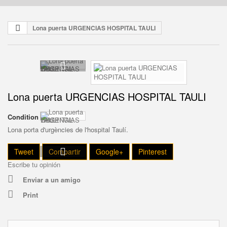
Lona puerta URGENCIAS HOSPITAL TAULI
Lona puerta URGENCIAS HOSPITAL TAULI
Condition
New
Lona porta d'urgències de l'hospital Taulí.
Tweet
Compartir
Google+
Pinterest
Escribe tu opinión
Enviar a un amigo
Print