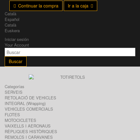
Continuar la compra
Ir a la caja
Català
Español
Català
Euskera
Iniciar sesión
Your Account
Buscar
Categorías
SERVEIS
RETOLACIÓ DE VEHICLES
INTEGRAL (Wrapping)
VEHICLES COMERCIALS
FLOTES
MOTOCICLETES
VAIXELLS I AERONAUS
RÈPLIQUES HISTÒRIQUES
REMOLCS I CARAVANES