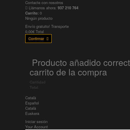
Contacte con nosotros
Llámanos ahora:
937 210 764
Carrito:
0
Ningún producto
Envío gratuito!
Transporte
0,00€
Total
Confirmar
Producto añadido correc
carrito de la compra
Cantidad
Total
Català
Español
Català
Euskera
Iniciar sesión
Your Account