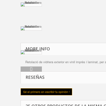
MORE INFO
Retolació de vidriera exterior en vinil imprès i laminat, per a
RESEÑAS
Sé el primero en escribir tu opinión !