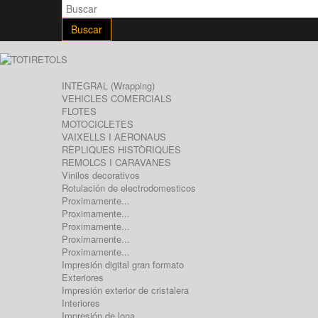
Buscar
INTEGRAL (Wrapping)
VEHICLES COMERCIALS
FLOTES
MOTOCICLETES
VAIXELLS I AERONAUS
RÈPLIQUES HISTÒRIQUES
REMOLCS I CARAVANES
Vinilos decorativos
Rotulación de electrodomesticos
Proximamente...
Proximamente...
Proximamente...
Proximamente...
Proximamente...
Impresión digital gran formato
Exteriores
Impresión exterior de cristalera
Interiores
Impresión de lona