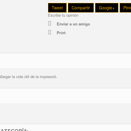
Tweet
Compartir
Google+
Pint
Escribe tu opinión
Enviar a un amigo
Print
llargar la vida útil de la impressió.