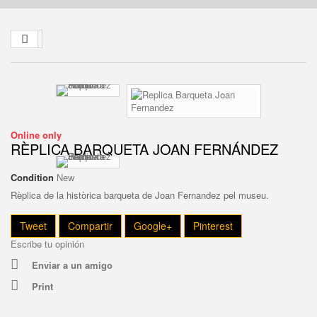
Online only
RÈPLICA BARQUETA JOAN FERNÁNDEZ
Condition
New
Rèplica de la històrica barqueta de Joan Fernandez pel museu.
Tweet
Compartir
Google+
Pinterest
Escribe tu opinión
Enviar a un amigo
Print