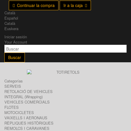
Continuar la compra
Ir a la caja
Català
Español
Català
Euskera
Iniciar sesión
Your Account
Buscar
Categorías
SERVEIS
RETOLACIÓ DE VEHICLES
INTEGRAL (Wrapping)
VEHICLES COMERCIALS
FLOTES
MOTOCICLETES
VAIXELLS I AERONAUS
RÈPLIQUES HISTÒRIQUES
REMOLCS I CARAVANES