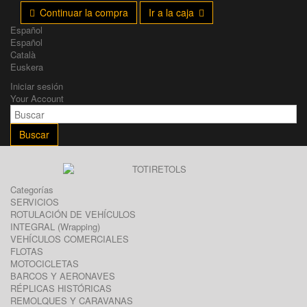
Continuar la compra
Ir a la caja
Español
Español
Català
Euskera
Iniciar sesión
Your Account
Buscar
Categorías
SERVICIOS
ROTULACIÓN DE VEHÍCULOS
INTEGRAL (Wrapping)
VEHÍCULOS COMERCIALES
FLOTAS
MOTOCICLETAS
BARCOS Y AERONAVES
RÉPLICAS HISTÓRICAS
REMOLQUES Y CARAVANAS