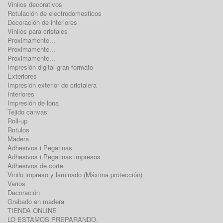
Vinilos decorativos
Rotulación de electrodomesticos
Decoración de interiores
Vinilos para cristales
Proximamente...
Proximamente...
Proximamente...
Impresión digital gran formato
Exteriores
Impresión exterior de cristalera
Interiores
Impresión de lona
Tejido canvas
Roll-up
Rotulos
Madera
Adhesivos i Pegatinas
Adhesivos i Pegatinas impresos
Adhesivos de corte
Vinilo impreso y laminado (Máxima protección)
Varios
Decoración
Grabado en madera
TIENDA ONLINE
LO ESTAMOS PREPARANDO.