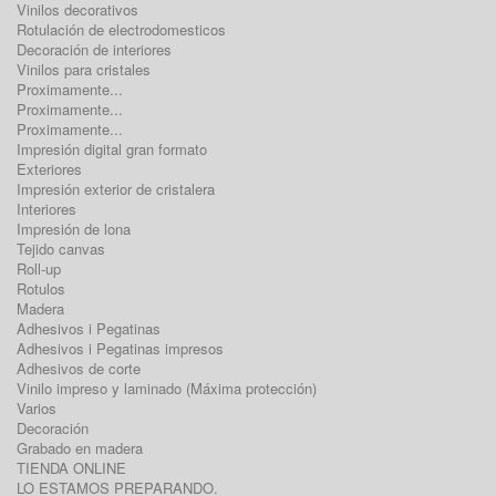
Vinilos decorativos
Rotulación de electrodomesticos
Decoración de interiores
Vinilos para cristales
Proximamente...
Proximamente...
Proximamente...
Impresión digital gran formato
Exteriores
Impresión exterior de cristalera
Interiores
Impresión de lona
Tejido canvas
Roll-up
Rotulos
Madera
Adhesivos i Pegatinas
Adhesivos i Pegatinas impresos
Adhesivos de corte
Vinilo impreso y laminado (Máxima protección)
Varios
Decoración
Grabado en madera
TIENDA ONLINE
LO ESTAMOS PREPARANDO.