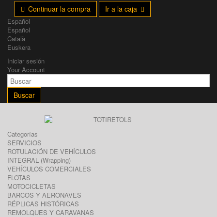
Continuar la compra
Ir a la caja
Español
Español
Català
Euskera
Iniciar sesión
Your Account
Buscar
Categorías
SERVICIOS
ROTULACIÓN DE VEHÍCULOS
INTEGRAL (Wrapping)
VEHÍCULOS COMERCIALES
FLOTAS
MOTOCICLETAS
BARCOS Y AERONAVES
RÉPLICAS HISTÓRICAS
REMOLQUES Y CARAVANAS