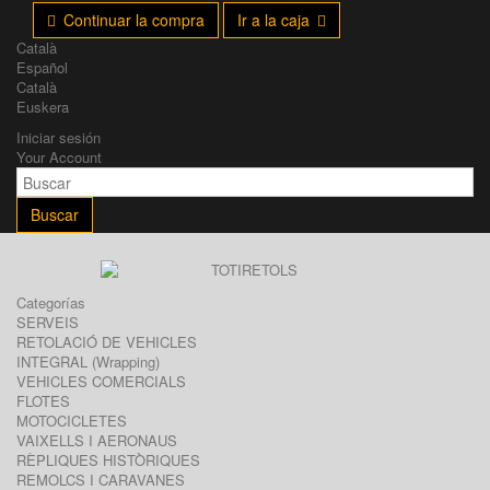
Continuar la compra
Ir a la caja
Català
Español
Català
Euskera
Iniciar sesión
Your Account
Buscar
Categorías
SERVEIS
RETOLACIÓ DE VEHICLES
INTEGRAL (Wrapping)
VEHICLES COMERCIALS
FLOTES
MOTOCICLETES
VAIXELLS I AERONAUS
RÈPLIQUES HISTÒRIQUES
REMOLCS I CARAVANES