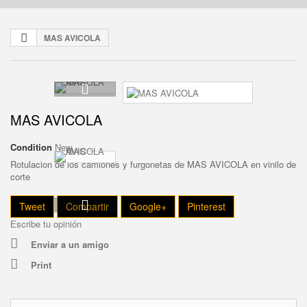
MAS AVICOLA
MAS AVICOLA
Condition
New
Rotulacion de los camiones y furgonetas de MAS AVICOLA en vinilo de
corte
Tweet
Compartir
Google+
Pinterest
Escribe tu opinión
Enviar a un amigo
Print